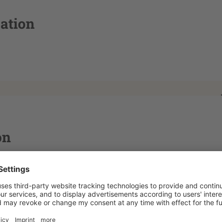
cation
on
ng