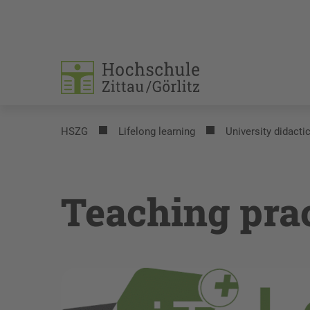
HSZG
Lifelong learning
University didacti
Teaching prac