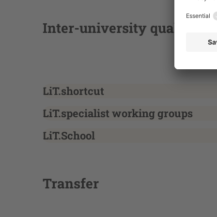
Inter-university qualificat
LiT.shortcut
LiT.specialist working groups
LiT.School
Transfer