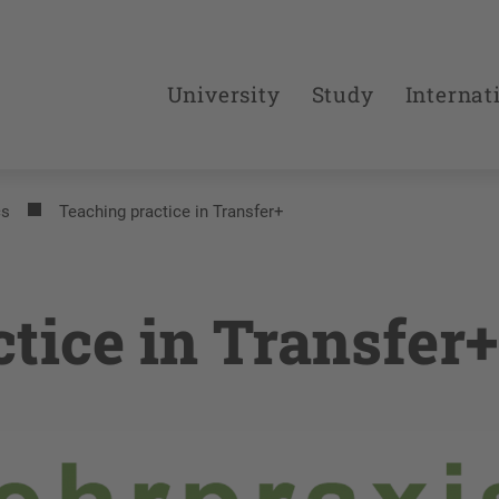
University
Study
Internat
cs
Teaching practice in Transfer+
tice in Transfer+