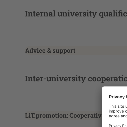
Internal university qualifi
Advice & support
Inter-university cooperati
LiT.promotion: Cooperative teachi