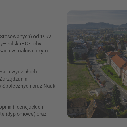
k Stosowanych) od 1992
mcy–Polska–Czechy.
pusach w malowniczym
ściu wydziałach:
 Zarządzania i
k Społecznych oraz Nauk
pnia (licencjackie i
olite (dyplomowe) oraz