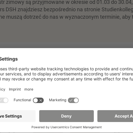
r zimowy są przyjmowane w okresie od 01.03 do 30.04, 
s DSH znajdziesz bezpośrednio na stronie Studienkolle
jne muszą dotrzeć do nas w wyznaczonym terminie, aby 
SH
!