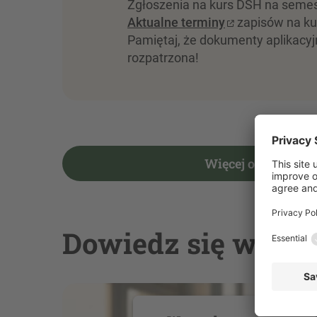
Zgłoszenia na kurs DSH na semest
Aktualne terminy
zapisów na kur
Pamiętaj, że dokumenty aplikacy
rozpatrzona!
Więcej o kursie D
Dowiedz się więcej