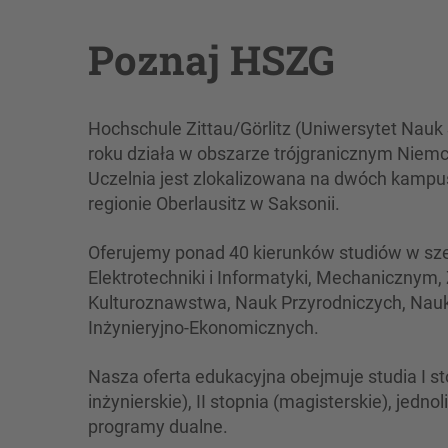
Poznaj HSZG
Hochschule Zittau/Görlitz (Uniwersytet Nau
roku działa w obszarze trójgranicznym Nie
Uczelnia jest zlokalizowana na dwóch kam
regionie Oberlausitz w Saksonii.
Oferujemy ponad 40 kierunków studiów w sze
Elektrotechniki i Informatyki, Mechanicznym,
Kulturoznawstwa, Nauk Przyrodniczych, Nau
Inżynieryjno-Ekonomicznych.
Nasza oferta edukacyjna obejmuje studia I sto
inżynierskie), II stopnia (magisterskie), jedn
programy dualne.