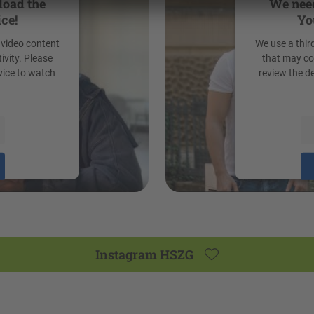
load the
We need
ce!
Yo
 video content
We use a thir
ivity. Please
that may col
vice to watch
review the d
powered b
t Management
Instagram HSZG