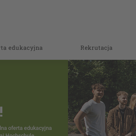
rta edukacyjna
Rekrutacja
a już
Zittau/Görlitz od