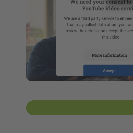
We need your consent to 
YouTube Video servi
We use a third party service to embed
that may collect data about your act
review the details and accept the ser
this video.
More Information
Accept
powered by
Usercentrics Consen
Platform