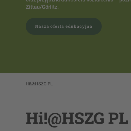
semestru zimowego 2026/27. Rekrutacja trwa
NC do 15.07).
Proces rekrutacji
Hi!@HSZG PL
Hi!@HSZG PL