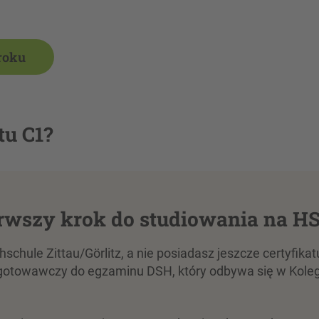
roku
tu C1?
erwszy krok do studiowania na H
hschule Zittau/Görlitz, a nie posiadasz jeszcze certyfi
zygotowawczy do egzaminu DSH, który odbywa się w Kole