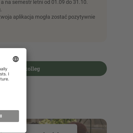
a na semestr letni od 01.09 do 31.10.
g.
twoja aplikacja mogła zostać pozytywnie
Studienkolleg