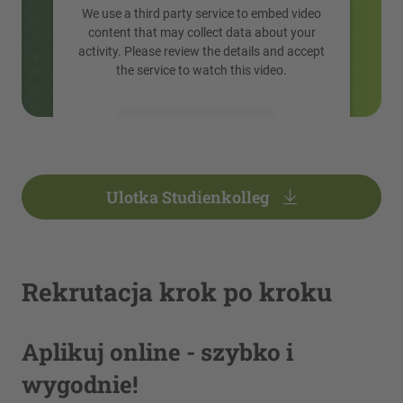
We use a third party service to embed video
content that may collect data about your
activity. Please review the details and accept
the service to watch this video.
More Information
Accept
Ulotka Studienkolleg
powered by
Usercentrics Consent
Management Platform
Rekrutacja krok po kroku
Aplikuj online - szybko i
wygodnie!