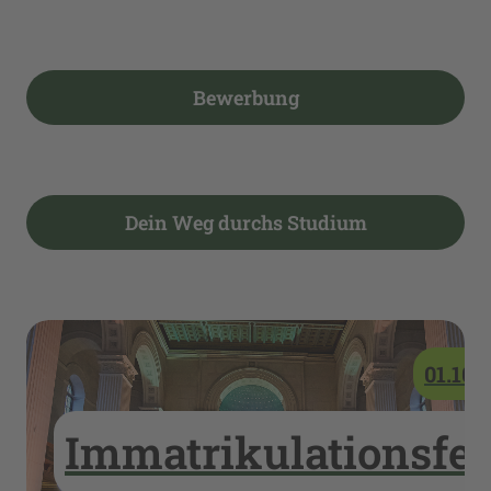
Bewerbung
Dein Weg durchs Studium
01.10.
Immatrikulationsfei