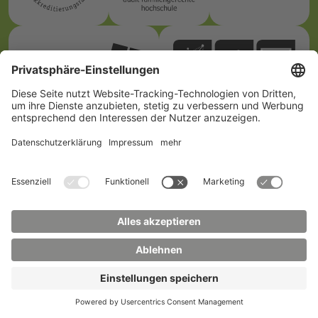
Wie du uns erreichst
Hochschule
Studienberatung
Zittau/Görlitz
Telefon:
+49 3583 612-
Telefon:
+49 3583 612-
3055
0
WhatsApp:
+49 173
Mail:
info(at)hszg.de
2086748
Mail: