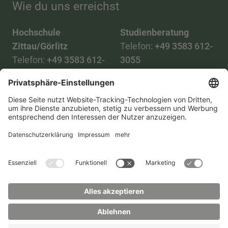
Wie du uns erreichst
Hochschule
Studienberatung
Zittau/Görlitz
Telefon:
+49 3583 612-
Telefon:
+49 3583 612-
3055
0
WhatsApp:
+49 173
Mail:
info(at)hszg.de
2086748
Mail:
stud.info(at)hszg.de
Alle Studiengänge
Datenschutz
Transparenzgesetz
Kontakt
Lageplan
Impressum
Barrierefreiheit
Presse