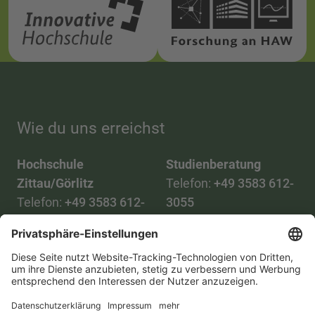
Wie du uns erreichst
Hochschule
Studienberatung
Zittau/Görlitz
Telefon:
+49 3583 612-
Telefon:
+49 3583 612-
3055
0
WhatsApp:
+49 173
Mail:
info(at)hszg.de
2086748
Mail:
stud.info(at)hszg.de