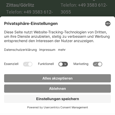
Zittau/Görlitz
Telefon:
+49 3583 612-
Telefon:
+49 3583 612-
3055
0
WhatsApp:
+49 173
Mail:
info(at)hszg.de
2086748
Mail:
stud.info(at)hszg.de
Alle Studiengänge
Datenschutz
Transparenzgesetz
Kontakt
Lageplan
Impressum
Barrierefreiheit
Presse