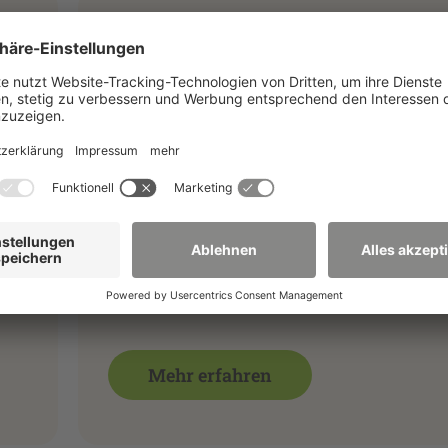
Dezernat Finanzen und
Projektverwaltung
Reisekostenstelle und
Reisekostenabrechnung; Haushaltsplanung
durchführung und -abrechnung;
und
Mittelverwaltung; Zahlungsverkehr; Bilanz-
d
und Anlagenbuchhaltung, Öffentliche
Projekte, Auftragsforschung und
Dienstleistungen
Mehr erfahren