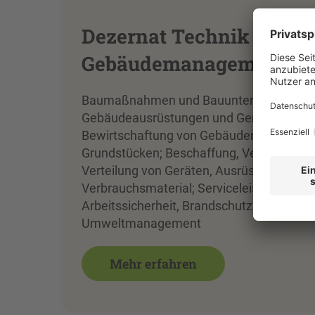
Dezernat Technik und
Gebäudemanagement
Baumaßnahmen und Bauunterhalt;
Gebäudeausrüstungen und Geräte;
Bewirtschaftung von Gebäuden und
Grundstücken; Beschaffung, Verwaltung 
Verteilung von Geräten, Ausrüstungen un
Verbrauchsmaterial; Serviceleistungen;
Arbeitssicherheit, Brandschutz und
Umweltmanagement
Mehr erfahren