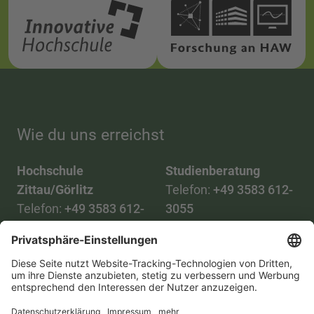
Wie du uns erreichst
Hochschule
Studienberatung
Zittau/Görlitz
Telefon:
+49 3583 612-
Telefon:
+49 3583 612-
3055
0
WhatsApp:
+49 173
Mail:
info(at)hszg.de
2086748
Mail:
stud.info(at)hszg.de