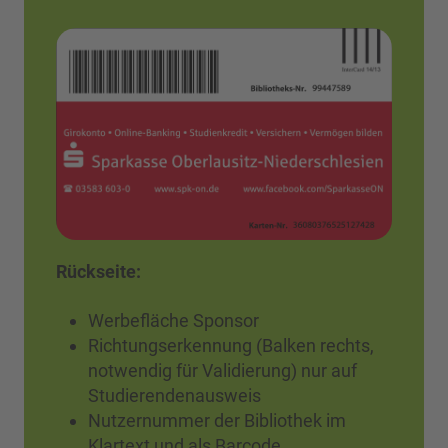
Rückseite:
Werbefläche Sponsor
Richtungserkennung (Balken rechts,
notwendig für Validierung) nur auf
Studierendenausweis
Nutzernummer der Bibliothek im
Klartext und als Barcode