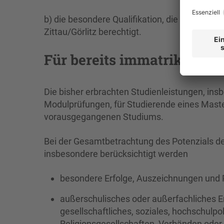
b) die besondere Qualifikation, die zum Stud
Zittau/Görlitz berechtigt.
Für bereits immatrikuliert
Die bisher erbrachten Studienleistungen, in
Modulprüfungen, für Studierende eines Mast
vorausgegangenen Studiums.
Bei der Gesamtbetrachtung des Potenzials d
insbesondere berücksichtigt werden
besondere Erfolge, Auszeichnungen und P
außerschulisches oder außerfachliches E
gesellschaftliches, soziales, hochschulpo
Religionsgesellschaften, Verbänden oder