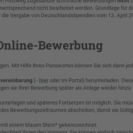
den Postweg zugesandte schriftliche Bewerbungen
nicht
z
ntsprechend nicht bearbeitet werden. Grundlage für d
 die Vergabe von Deutschlandstipendien vom 13. April 2
 Online-Bewerbung
en. Mit Hilfe Ihres Passwortes können Sie sich dann jed
vereinbarung
(
hier
oder im Portal) herunterladen. Dies
ügen sie Ihrer Bewerbung später als Anlage wieder hinzu
nterlagen und späteres Fortsetzen ist möglich. Sie mü
des Bewerbungszeitraumes abschicken, damit sie Gültig
d mit einem blauen Stern* gekennzeichnet.
rleichtert Ihnen den Vorgang. Sie können einfach zwisc