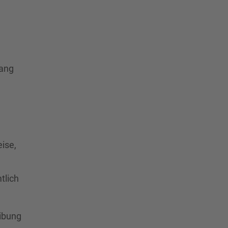
gang
ise,
tlich
eibung