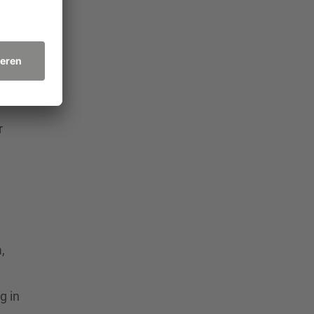
r
,
g in