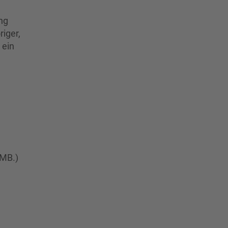
ng
riger,
 ein
 MB.)