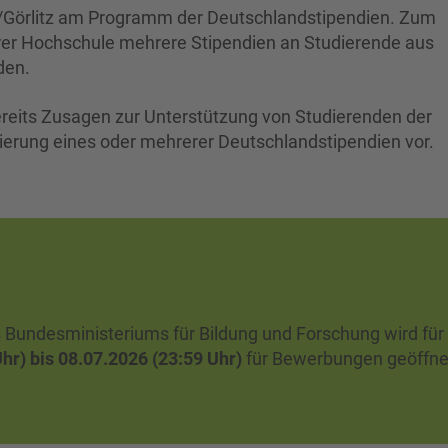
tau/Görlitz am Programm der Deutschlandstipendien. Zum
er Hochschule mehrere Stipendien an Studierende aus
den.
ereits Zusagen zur Unterstützung von Studierenden der
zierung eines oder mehrerer Deutschlandstipendien vor.
Bundesministeriums für Bildung und Forschung wird für
Uhr) bis 08.07.2026 (23:59 Uhr)
für Bewerbungen geöffne