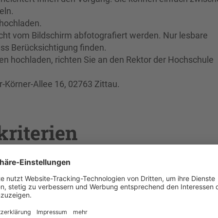
eln.
hochladen.
ht vom Bildschirm abfotografiert werden. Nur lesbare
 Berücksichtigung finden.
gen hochladen, richten Sie an den Rektor der Hochschule
r-Körner-Allee 16, 02763 Zittau.
riterien
 und Studienanfänger
gsberechtigung unter besonderer Berücksichtigung der f
oten oder