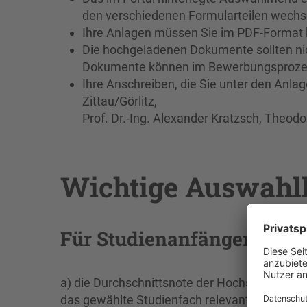
den verschiedenen Formularteilen wechs
Ihre Anlagen müssen Sie im PDF-Format 
Die hochgeladenen Dokumente sollten nic
Dokumente können im Bewerbungsprozess
Ihre Anschreiben, die Sie unter den Anla
Zittau/Görlitz,
Prof. Dr.-Ing. Alexander Kratzsch, Theodo
Wichtige Auswahlk
Für Studienanfängerinnen
a) die Durchschnittsnote der Hochschulzugan
das gewählte Studienfach relevanten Einzeln