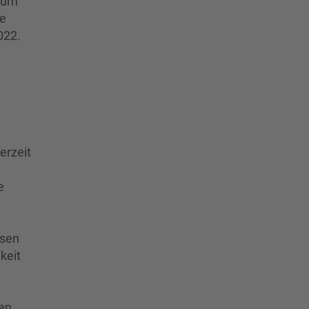
um
ie
022.
erzeit
e
ssen
keit
hen