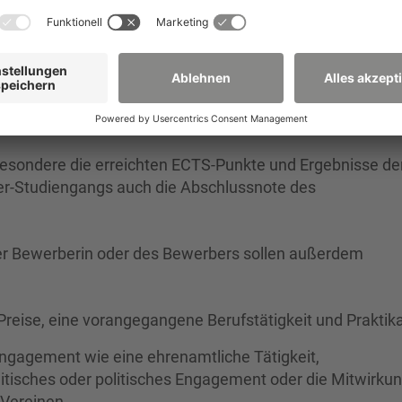
ium in dem jeweiligen Studiengang an der Hochschule
e Studierende
sbesondere die erreichten ECTS-Punkte und Ergebnisse de
er-Studiengangs auch die Abschlussnote des
er Bewerberin oder des Bewerbers sollen außerdem
reise, eine vorangegangene Berufstätigkeit und Praktika
ngagement wie eine ehrenamtliche Tätigkeit,
litisches oder politisches Engagement oder die Mitwirkun
 Vereinen,