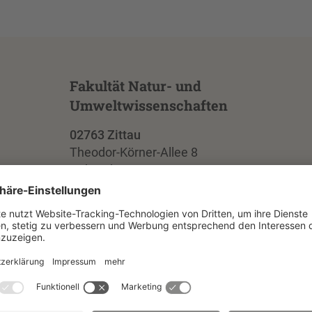
Fakultät Natur- und
Umweltwissenschaften
02763 Zittau
Theodor-Körner-Allee 8
Gebäude Z IVa, Raum A0.08
Erdgeschoss
+49 3583 612-4751