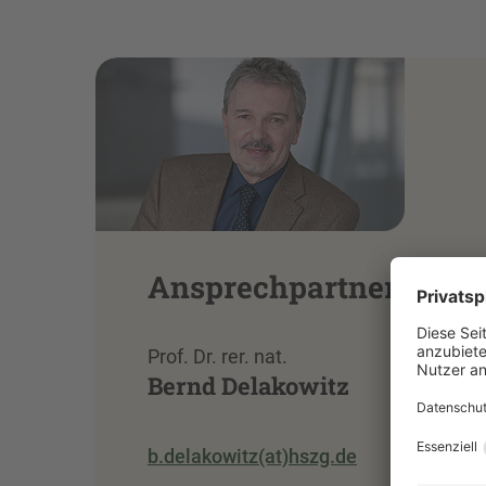
Ansprechpartner
Prof. Dr. rer. nat.
Bernd Delakowitz
b.delakowitz(at)hszg.de