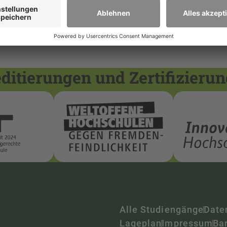
itierungen und Zertifizieru
Alle Studiengänge
Date
Lageplan
Impressum
Bar