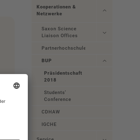
Kooperationen &
Netzwerke
Saxon Science
Liaison Offices
Partnerhochschulen
BUP
Präsidentschaft
2018
Students'
Conference
CDHAW
IGCHE
Service