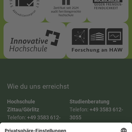
Wie du uns erreichst
Hochschule
Studienberatung
Zittau/Görlitz
Telefon:
+49 3583 612-
Telefon:
+49 3583 612-
3055
0
WhatsApp:
+49 173