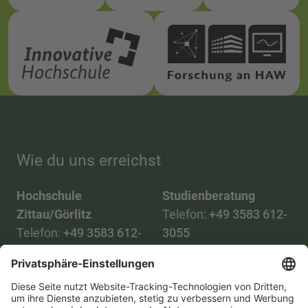
Wie du uns erreichst
Hochschule
Studienberatung
Zittau/Görlitz
Telefon:
+49 3583 612-
Telefon:
+49 3583 612-
3055
0
WhatsApp:
+49 173
Mail:
info(at)hszg.de
2086748
Mail:
stud.info(at)hszg.de