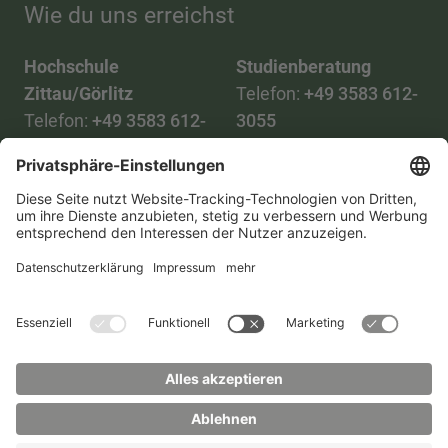
Wie du uns erreichst
Hochschule
Studienberatung
Zittau/Görlitz
Telefon:
+49 3583 612-
Telefon:
+49 3583 612-
3055
0
WhatsApp:
+49 173
Mail:
info(at)hszg.de
2086748
Mail:
stud.info(at)hszg.de
Alle Studiengänge
Datenschutz
Transparenzgesetz
Kontakt
Lageplan
Impressum
Barrierefreiheit
Presse