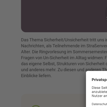
Das Thema Sicherheit/Unsicherheit tritt uns 
Nachrichten, als Teilnehmende im Straßenver
Alter. Die Ringvorlesung im Sommersemester 
Fragen von Un-Sicherheit im Alltag widmen: 
das eigene Selbst, Strukturen von Sicherheit
und anderes mehr. Zu diesen und anderen Th
Einblicke liefern.