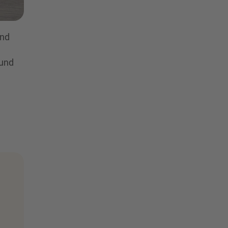
und
 und