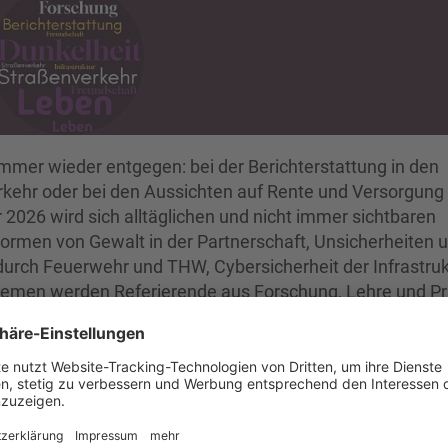
immer wieder entgegen: bei der Berichterstattung in den
kehr oder bei den Aussichten auf Rente und Versorgung
2026 wird sich alltäglichen und nicht immer sichtbaren
Formen von Gewalt in der Partnerschaft, Unsicherheiten 
 durch Feuerwehr und THW, Cybersicherheit der Infrastru
emen werden Referierende aus Forschung, Lehre und Pr