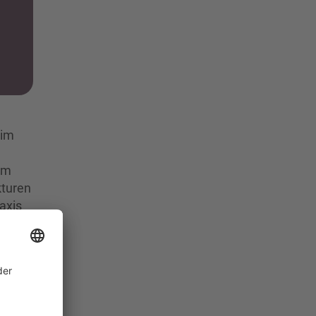
 im
um
kturen
axis