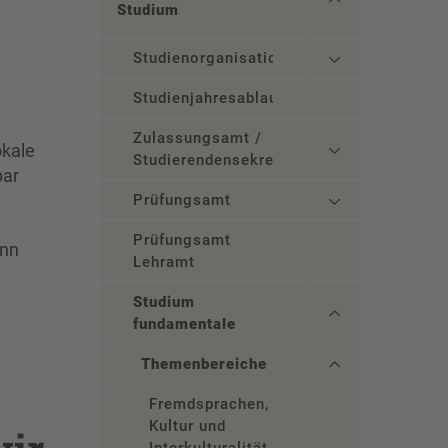
Studium
Studienorganisation
Studienjahresablauf
Zulassungsamt /
okale
Studierendensekretariat
bar
Prüfungsamt
Prüfungsamt
ann
Lehramt
Studium
fundamentale
Themenbereiche
Fremdsprachen,
Kultur und