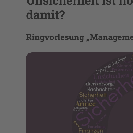
Unsicherheit ist n
damit?
Ringvorlesung „Manageme