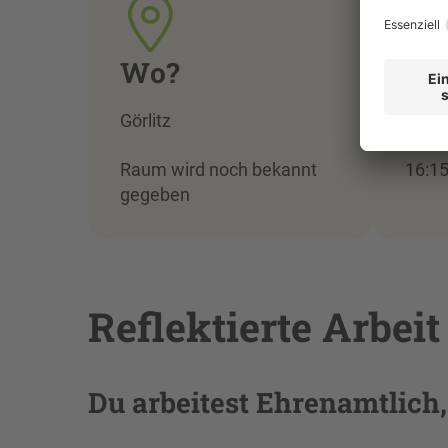
Wo?
Wa
Görlitz
Donn
Raum wird noch bekannt
16:15
gegeben
Reflektierte Arbei
Du arbeitest Ehrenamtlich