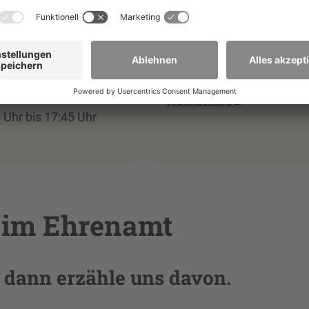
nn?
Anmeldung
erstags
Buchungsportal der
Hochschule
 Uhr bis 17:45 Uhr
t im Ehrenamt
, dann erzähle uns davon.