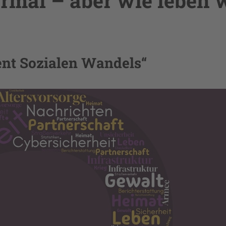
ormal – aber wie leben 
nt Sozialen Wandels“