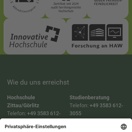
Wie du uns erreichst
Hochschule
Studienberatung
Zittau/Görlitz
Telefon:
+49 3583 612-
Telefon:
+49 3583 612-
3055
0
WhatsApp:
+49 173
Mail:
info(at)hszg.de
2086748