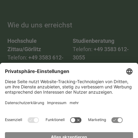
Wie du uns erreichst
Hochschule
Studienberatung
Zittau/Görlitz
Telefon:
+49 3583 612-
Telefon:
+49 3583 612-
3055
0
WhatsApp:
+49 173
Mail:
info(at)hszg.de
2086748
Mail:
stud.info(at)hszg.de
Alle Studiengänge
Datenschutz
Transparenzgesetz
Kontakt
Lageplan
Impressum
Barrierefreiheit
Presse