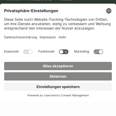
0
WhatsApp:
+49 173
Mail:
info(at)hszg.de
2086748
Mail:
stud.info(at)hszg.de
Alle Studiengänge
Datenschutz
Transparenzgesetz
Kontakt
Lageplan
Impressum
Barrierefreiheit
Presse