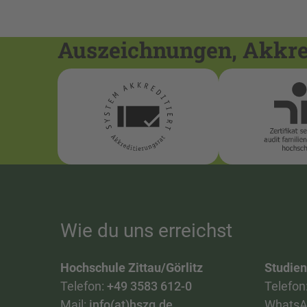
Auszeichnungen, Akkred
Wie du uns erreichst
Hochschule Zittau/Görlitz
Studie
Telefon:
+49 3583 612-0
Telefon
Mail:
info(at)hszg.de
WhatsA