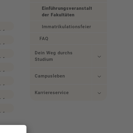
Einführungsveranstaltungen
der Fakultäten
Immatrikulationsfeier
FAQ
Dein Weg durchs
Studium
Campusleben
Karriereservice