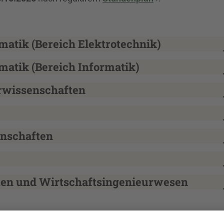
matik (Bereich Elektrotechnik)
matik (Bereich Informatik)
rwissenschaften
enschaften
ten und Wirtschaftsingenieurwesen