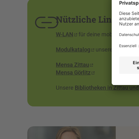
Nützliche Links
W-LAN
für deine mobilen Gerät
Modulkatalog
unserer Studieng
Mensa Zittau
Mensa Görlitz
Unsere
Bibliotheken in Zittau und