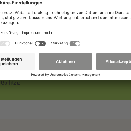
e
änge
 Görlitz