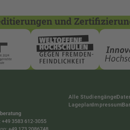
itierungen und Zertifizieru
Alle Studiengänge
Date
Lageplan
Impressum
Bar
nberatung
:
+49 3583 612-3055
pp:
+49 173 2086748