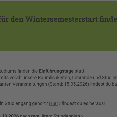
ür den Wintersemesterstart finde
Studiums finden die
Einführungstage
statt.
bereits vorab unsere Räumlichkeiten, Lehrende und Studie
anten Veranstaltungen (Stand: 15.05.2026) findest du ba
 dein Studiengang gehört?
Hier
findest du es heraus!
.10.2026
nach regulärem
Stundenplan
.