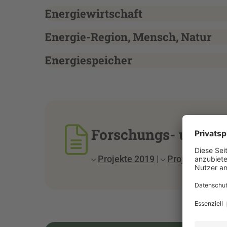
Energiewirtschaft
Energie-Region, Mensch, Natur
Energiespeicher
Forschungs- und Tr
Projekte 2019
|
Projekte 2018