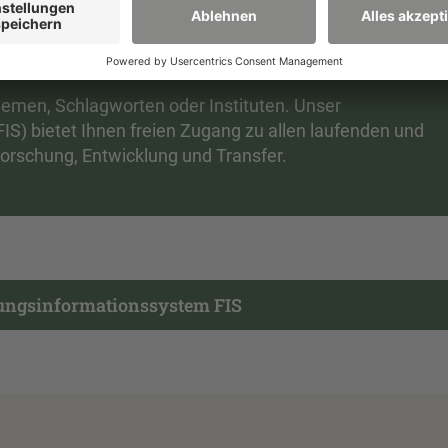
m Zugriff
hemen, Schlagworten oder Instituten. Unser
S) bietet Ihnen freien Zugang zu allen laufenden und
rschung, Entwicklung und Transfer.
ngsinformationssystem FIS