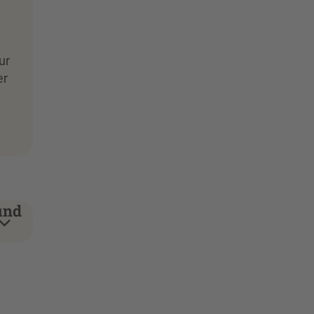
ur
er
und