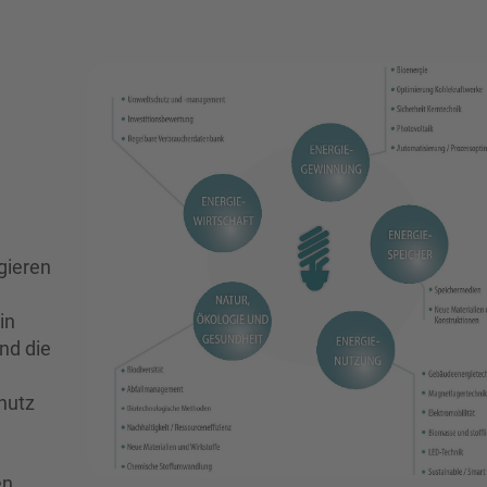
gieren
in
nd die
hutz
en