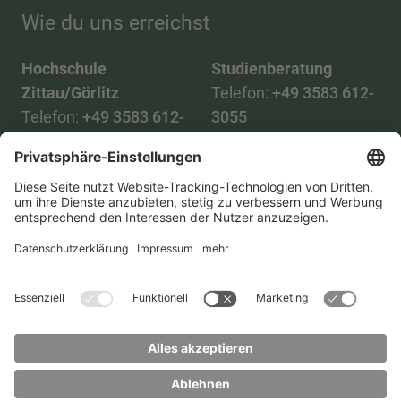
Wie du uns erreichst
Hochschule
Studienberatung
Zittau/Görlitz
Telefon:
+49 3583 612-
Telefon:
+49 3583 612-
3055
0
WhatsApp:
+49 173
Mail:
info(at)hszg.de
2086748
Mail:
stud.info(at)hszg.de
Alle Studiengänge
Datenschutz
Transparenzgesetz
Kontakt
Lageplan
Impressum
Barrierefreiheit
Presse