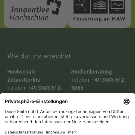
Wie du uns erreichst
Hochschule
Studienberatung
Zittau/Görlitz
Telefon:
+49 3583 612-
Telefon:
+49 3583 612-
3055
0
WhatsApp:
+49 173
Mail:
info(at)hszg.de
2086748
Mail:
stud.info(at)hszg.de