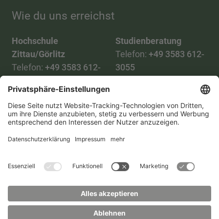
Wie du uns erreichst
Hochschule
Studienberatung
Zittau/Görlitz
Telefon:
+49 3583 612-
Telefon:
+49 3583 612-
3055
0
WhatsApp:
+49 173
Mail:
info(at)hszg.de
2086748
Mail:
stud.info(at)hszg.de
Alle Studiengänge
Datenschutz
Transparenzgesetz
Kontakt
Lageplan
Impressum
Barrierefreiheit
Presse