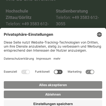
Hochschule
Studienberatung
Zittau/Görlitz
Telefon:
+49 3583 612-
Telefon:
+49 3583 612-
3055
0
WhatsApp:
+49 173
Mail:
info(at)hszg.de
2086748
Mail:
stud.info(at)hszg.de
Alle Studiengänge
Datenschutz
Transparenzgesetz
Kontakt
Lageplan
Impressum
Barrierefreiheit
Presse