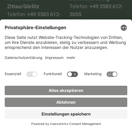
Zittau/Görlitz
Telefon:
+49 3583 612-
Telefon:
+49 3583 612-
3055
0
WhatsApp:
+49 173
Mail:
info(at)hszg.de
2086748
Mail:
stud.info(at)hszg.de
Alle Studiengänge
Datenschutz
Transparenzgesetz
Kontakt
Lageplan
Impressum
Barrierefreiheit
Presse