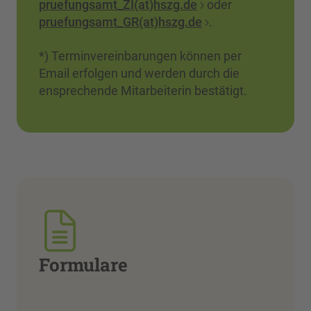
pruefungsamt_ZI(at)hszg.de
oder
pruefungsamt_GR(at)hszg.de
.
*) Terminvereinbarungen können per
Email erfolgen und werden durch die
ensprechende Mitarbeiterin bestätigt.
Formulare