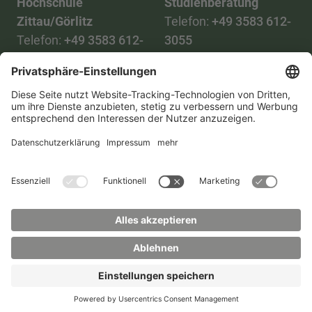
Hochschule
Studienberatung
Zittau/Görlitz
Telefon:
+49 3583 612-
Telefon:
+49 3583 612-
3055
0
WhatsApp:
+49 173
Mail:
info(at)hszg.de
2086748
Mail:
stud.info(at)hszg.de
Alle Studiengänge
Datenschutz
Transparenzgesetz
Kontakt
Lageplan
Impressum
Barrierefreiheit
Presse