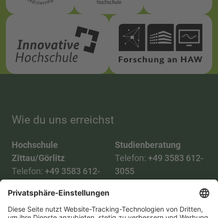
Wie du uns erreichst
Hochschule
Studienberatung
Zittau/Görlitz
Telefon:
+49 3583 612-
Telefon:
+49 3583 612-
3055
0
WhatsApp:
+49 173
Mail:
info(at)hszg.de
2086748
Mail: