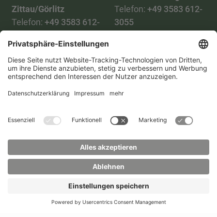
Zittau/Görlitz
Telefon:
+49 3583 612-
Telefon:
+49 3583 612-
3055
0
WhatsApp:
+49 173
Mail:
info(at)hszg.de
2086748
Mail:
stud.info(at)hszg.de
Alle Studiengänge
Datenschutz
Transparenzgesetz
Kontakt
Lageplan
Impressum
Barrierefreiheit
Presse