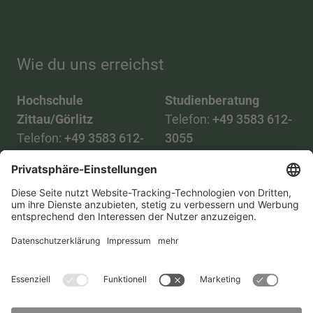
Wie du uns erreichst
Hochschule
Studienberatung
Zittau/Görlitz
Telefon:
+49 3583 612-
Telefon:
+49 3583 612-
3055
0
WhatsApp:
+49 173
Mail:
info(at)hszg.de
2086748
Mail:
stud.info(at)hszg.de
Alle Studiengänge
Datenschutz
Transparenzgesetz
Kontakt
Lageplan
Impressum
Barrierefreiheit
Presse