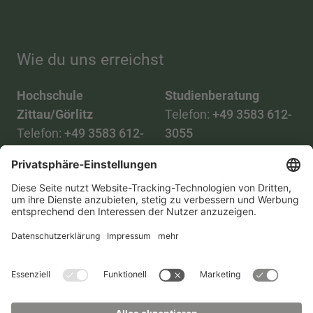
Wie du uns erreichst
Hochschule
Studienberatung
Zittau/Görlitz
Telefon:
+49 3583 612-
Telefon:
+49 3583 612-
3055
0
WhatsApp:
+49 173
Mail:
info(at)hszg.de
2086748
Mail:
stud.info(at)hszg.de
Alle Studiengänge
Datenschutz
Transparenzgesetz
Kontakt
Lageplan
Impressum
Barrierefreiheit
Presse