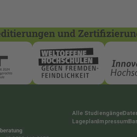
itierungen und Zertifizieru
Alle Studiengänge
Date
Lageplan
Impressum
Bar
nberatung