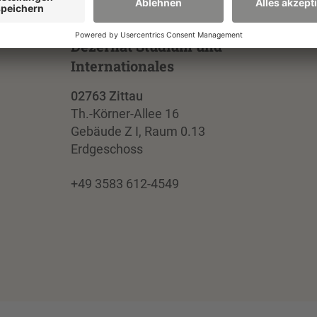
Dezernat Studium und
Internationales
02763 Zittau
Th.-Körner-Allee 16
Gebäude Z I, Raum 0.13
Erdgeschoss
+49 3583 612-4549