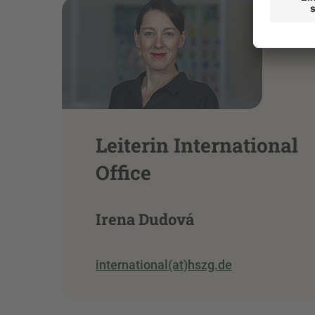
Leiterin International
Office
Irena Dudová
international(at)hszg.de