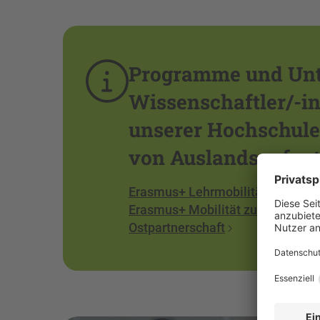
Programme und Unte
Wissenschaftler/-i
unserer Hochschule
von Auslandsaufent
Erasmus+ Lehrmobilität
Erasmus+ Mobilität zu Fort- und 
Ostpartnerschaft