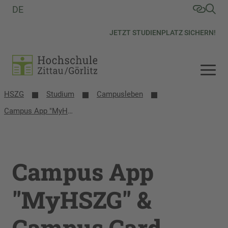
DE
JETZT STUDIENPLATZ SICHERN!
HSZG
Studium
Campusleben
Campus App "MyHSZG" & Campus Card
Campus App
"MyHSZG" &
Campus Card