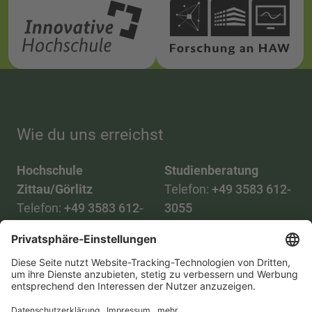
Wie du uns erreichst
Hochschule
Studienberatung
Zittau/Görlitz
Telefon:
+49 3583 612-
Telefon:
+49 3583 612-
3055
0
WhatsApp:
+49 173
Mail:
info(at)hszg.de
2086748
Mail:
stud.info(at)hszg.de