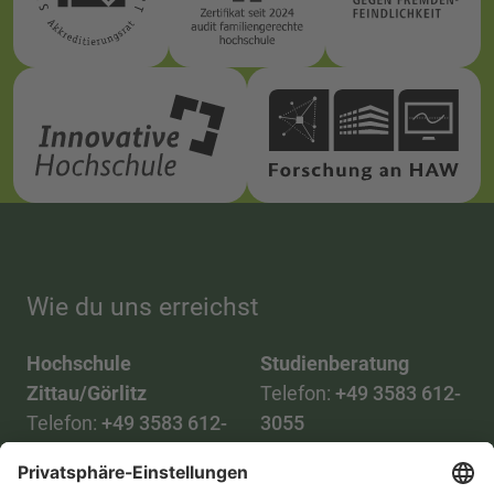
Wie du uns erreichst
Hochschule
Studienberatung
Zittau/Görlitz
Telefon:
+49 3583 612-
Telefon:
+49 3583 612-
3055
0
WhatsApp:
+49 173
Mail:
info(at)hszg.de
2086748