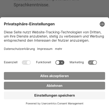
Sprachkenntnisse.
Warum ein Double Degree?
Ein Double Degree bietet dir nicht nur einen
erweiterten akademischen Hintergrund, sondern
auch eine wertvolle internationale Erfahrung, die
deine beruflichen Möglichkeiten auf globaler
Ebene erweitert. Du wirst deine Studienzeit in
verschiedenen Ländern verbringen, neue
Netzwerke knüpfen und deine
Anpassungsfähigkeit sowie deine interkulturelle
Kompetenz stärken.
Kurz zusammengefasst:
Der
Bachelor of Arts – Double Degree
ist die