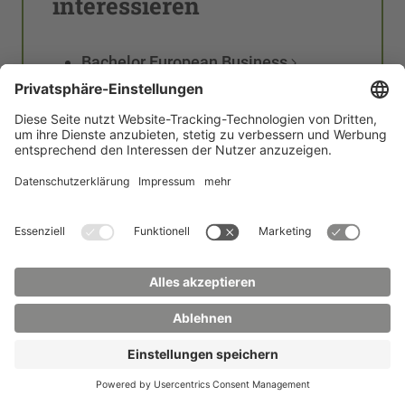
interessieren
Bachelor European Business
Bachelor Internationale
Wirtschaftskommunikation
Bachelor Nachhaltige
Betriebswirtschaft
Bachelor Kultur und Management
Bachelor Unternehmensführung
berufsbegleitend
Diplom Wohnungs- und
Immobilienwirtschaft
Weiterführende Master-
Studiengänge