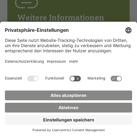
Weitere Informationen
Modulhandbuch
(Studiengangsinhalte und -ablauf)
Studiengangsflyer
Flyer zum KIA Studium
Infos zur Bewerbung
Webseite der Fakultät Elektrotechnik
und Informatik
Bewirb dich jetzt!