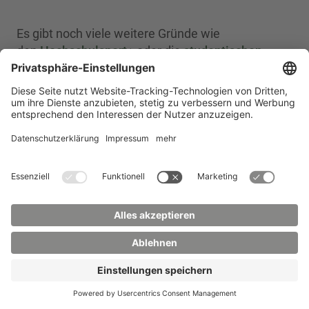
Mehr Informationen
Es gibt noch viele weitere Gründe wie
den
Hochschulsport
oder die
studentischen
Vertretungen, Clubs und Vereine
Akzeptieren
. Das
Campusleben in Zittau und Görlitz
, dem wilden
powered by
Usercentrics Consent
Osten, ist einzigartig.
Management Platform
Studieren mit Kind
Wir unterstützen Familien beim Studium
mit zahlreichen Angeboten, von
Kinderbetreuung, Urlaubssemester,
flexibleren Studien- und
Prüfungsleistungen, Beratungsangeboten,