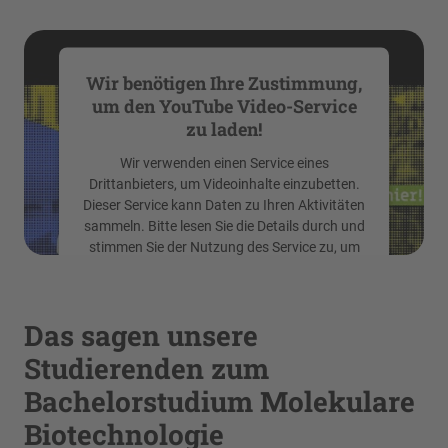
Mehr Informationen
Wir benötigen Ihre Zustimmung,
Akzeptieren
um den YouTube Video-Service
zu laden!
powered by
Usercentrics Consent
Management Platform
Wir verwenden einen Service eines
Drittanbieters, um Videoinhalte einzubetten.
Dieser Service kann Daten zu Ihren Aktivitäten
sammeln. Bitte lesen Sie die Details durch und
stimmen Sie der Nutzung des Service zu, um
dieses Video anzusehen.
Das sagen unsere
Mehr Informationen
Studierenden zum
Akzeptieren
Bachelorstudium Molekulare
powered by
Usercentrics Consent
Biotechnologie
Management Platform