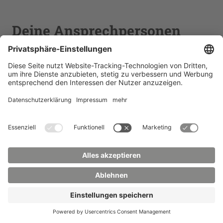
Deine Ansprechpersonen
Fachstudienberater
Prof. Dr. rer. nat.
Jörg Kretzschmar
Joerg.Kretzschmar(at)hszg.de