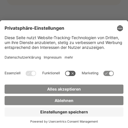
Chatte mit uns per
WhatsApp
Ab sofort bieten wir unsere
Studienberatung auch per WhatsApp an.
Schreib uns einfach eine Nachricht an:
+49 173 2086748