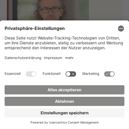
Fachstudienberater
Prof. Dr. rer. pol.
Jörg Saatkamp
J.Saatkamp(at)hszg.de
Fakultät Management- und
Kulturwissenschaften