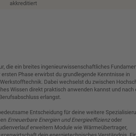
akkreditiert
ur, die ein breites ingenieurwissenschaftliches Fundamen
er ersten Phase erwirbst du grundlegende Kenntnisse in
erkstofftechnik. Dabei wechselst du zwischen Hochsc
ches Wissen direkt praktisch anwenden kannst und nach
Berufsabschluss erlangst.
 bedeutsame Entscheidung für deine weitere Spezialisier
gen
Erneuerbare Energien und Energieeffizienz
oder
tudienverlauf erweitern Module wie Wärmeübertrager,
cenwirtschaft dein energietechnisches Verständnis. Ei