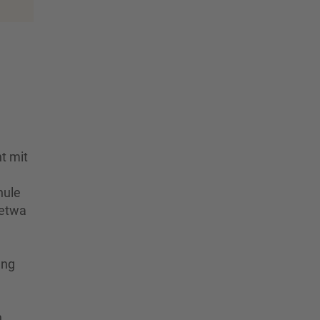
t mit
hule
 etwa
ung
n