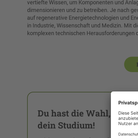
vertiefte Wissen, um Komponenten und Anlag
dimensionieren und zu betreiben. Je nach gew
auf regenerative Energietechnologien und En
in Industrie, Wissenschaft und Medizin. Mit di
komplexen technischen Herausforderungen 
Du hast die Wahl, gestal
dein Studium!