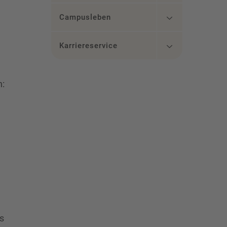
Campusleben
Karriereservice
n:
s