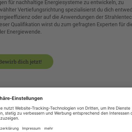
en für nachhaltige Energiesysteme zu entwickeln, zu
ählter Vertiefungsrichtung spezialisierst du dich entwe
ergieeffizienz oder auf die Anwendungen der Strahlentec
eser Qualifikation wirst du zum gefragten Experten für di
der Energiewende.
Bewirb dich jetzt!
te
Was ist das KIA-Studium
In der KIA-Variante (Kooperatives Studium
mit Integrierter Ausbildung) eignet sich das