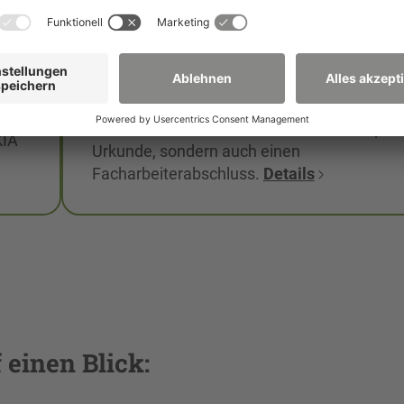
ählst
Diplom-Studium sehr gut für zukünftige
Studierende, die Theorie und Praxis
miteinander verbinden wollen. Du erwirbst
em
neben theoretischen Fachkenntnissen auc
eine fachpraktische Ausbildung und erhälts
zum Ende des Studiums nicht nur die Diplo
KIA
Urkunde, sondern auch einen
Facharbeiterabschluss.
Details
 einen Blick: