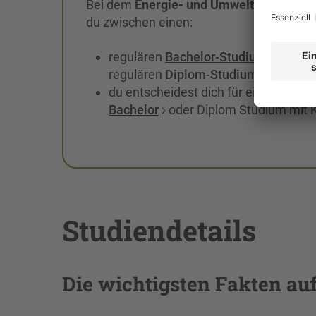
Bei dem
Energie- und Umwelttechnik
, w
du zwischen einen:
regulären
Bachelor-Studium
und d
regulären
Diplom-Studium
oder
du entscheidest dich für ein
duales
Bachelor
oder Diplom Studium mit 
Studiendetails
Die wichtigsten Fakten auf