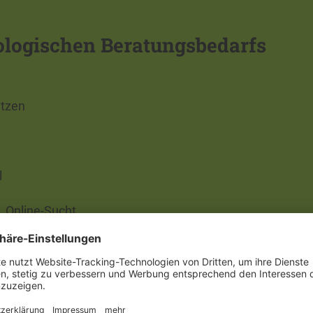
ologischen Beratungsbedarfs
etzen
l
, Online-Sucht