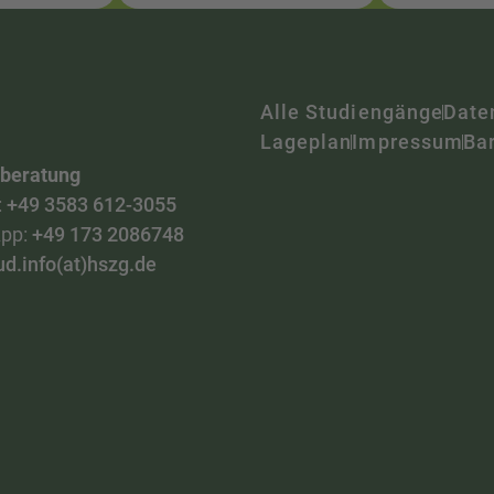
Alle Studiengänge
Date
Lageplan
Impressum
Bar
nberatung
:
+49 3583 612-3055
pp:
+49 173 2086748
ud.info(at)hszg.de