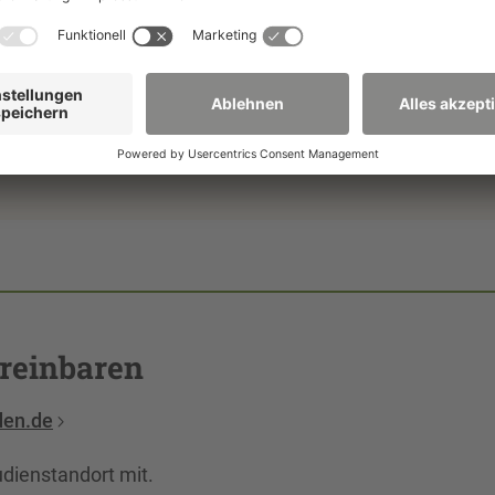
 Monat können persönliche Beratungstermine vor Ort in
ngstermine sind auch in Dresden, per Video oder Telefon
reinbaren
den.de
tudienstandort mit.