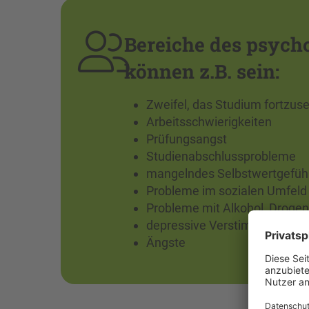
Bereiche des psych
können z.B. sein:
Zweifel, das Studium fortzus
Arbeitsschwierigkeiten
Prüfungsangst
Studienabschlussprobleme
mangelndes Selbstwertgefüh
Probleme im sozialen Umfeld
Probleme mit Alkohol, Drogen
depressive Verstimmungen
Ängste