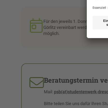
Für den jeweils 1. Donnerstag im
Görlitz vereinbart werden. Beratu
möglich.
Beratungstermin ve
Mail:
psb(at)studentenwerk-dres
Bitte teilen Sie uns dafür Ihren S