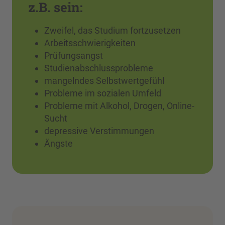
z.B. sein:
Zweifel, das Studium fortzusetzen
Arbeitsschwierigkeiten
Prüfungsangst
Studienabschlussprobleme
mangelndes Selbstwertgefühl
Probleme im sozialen Umfeld
Probleme mit Alkohol, Drogen, Online-
Sucht
depressive Verstimmungen
Ängste