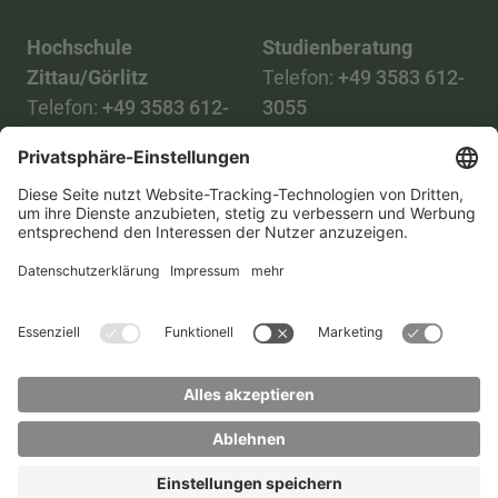
Hochschule
Studienberatung
Zittau/Görlitz
Telefon:
+49 3583 612-
Telefon:
+49 3583 612-
3055
0
WhatsApp:
+49 173
Mail:
info(at)hszg.de
2086748
Mail:
stud.info(at)hszg.de
Alle Studiengänge
Datenschutz
Transparenzgesetz
Kontakt
Lageplan
Impressum
Barrierefreiheit
Presse