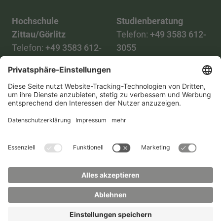
Hochschule
Studienberatung
Zittau/Görlitz
Telefon:
+49 3583 612-
Telefon:
+49 3583 612-
3055
0
WhatsApp:
+49 173
Mail:
info(at)hszg.de
2086748
Mail:
stud.info(at)hszg.de
Alle Studiengänge
Datenschutz
Transparenzgesetz
Kontakt
Lageplan
Impressum
Barrierefreiheit
Presse