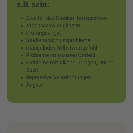
z.B. sein:
Zweifel, das Studium fortzusetzen
Arbeitsschwierigkeiten
Prüfungsangst
Studienabschlussprobleme
mangelndes Selbstwertgefühl
Probleme im sozialen Umfeld
Probleme mit Alkohol, Drogen, Online-
Sucht
depressive Verstimmungen
Ängste