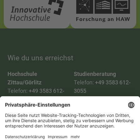
Wie du uns erreichst
Hochschule
Studienberatung
Zittau/Görlitz
Telefon:
+49 3583 612-
Telefon:
+49 3583 612-
3055
0
WhatsApp:
+49 173
Mail:
info(at)hszg.de
2086748
Mail:
stud.info(at)hszg.de