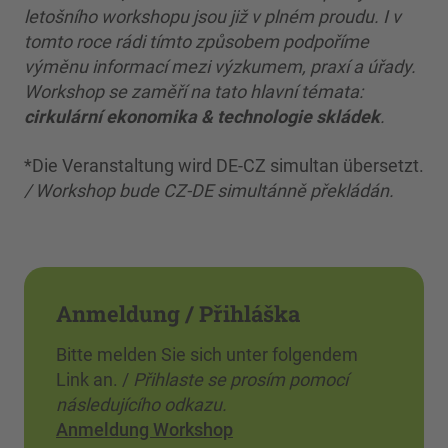
letošního workshopu jsou již v plném proudu. I v
tomto roce rádi tímto způsobem podpoříme
výměnu informací mezi výzkumem, praxí a úřady.
Workshop se zaměří na tato hlavní témata:
cirkulární ekonomika & technologie skládek
.
*Die Veranstaltung wird DE-CZ simultan übersetzt.
/ Workshop bude CZ-DE simultánně překládán.
Anmeldung / Přihláška
Bitte melden Sie sich unter folgendem
Link an. /
Přihlaste se prosím pomocí
následujícího odkazu.
Anmeldung Workshop