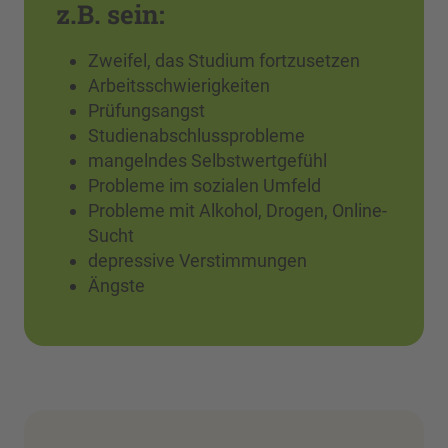
z.B. sein:
Zweifel, das Studium fortzusetzen
Arbeitsschwierigkeiten
Prüfungsangst
Studienabschlussprobleme
mangelndes Selbstwertgefühl
Probleme im sozialen Umfeld
Probleme mit Alkohol, Drogen, Online-
Sucht
depressive Verstimmungen
Ängste