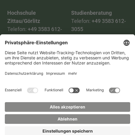
Hochschule
Studienberatung
Zittau/Görlitz
Telefon:
+49 3583 612-
Telefon:
+49 3583 612-
3055
0
WhatsApp:
+49 173
Mail:
info(at)hszg.de
2086748
Mail:
stud.info(at)hszg.de
Alle Studiengänge
Datenschutz
Transparenzgesetz
Kontakt
Lageplan
Impressum
Barrierefreiheit
Presse