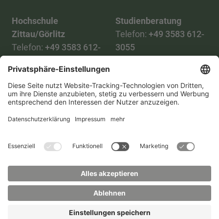
Hochschule
Studienberatung
Zittau/Görlitz
Telefon:
+49 3583 612-
Telefon:
+49 3583 612-
3055
0
WhatsApp:
+49 173
Mail:
info(at)hszg.de
2086748
Mail:
stud.info(at)hszg.de
Alle Studiengänge
Datenschutz
Transparenzgesetz
Kontakt
Lageplan
Impressum
Barrierefreiheit
Presse