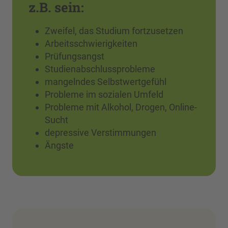
z.B. sein:
Zweifel, das Studium fortzusetzen
Arbeitsschwierigkeiten
Prüfungsangst
Studienabschlussprobleme
mangelndes Selbstwertgefühl
Probleme im sozialen Umfeld
Probleme mit Alkohol, Drogen, Online-
Sucht
depressive Verstimmungen
Ängste