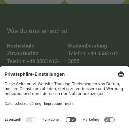
Wie du uns erreichst
Hochschule
Studienberatung
Zittau/Görlitz
Telefon:
+49 3583 612-
Telefon:
+49 3583 612-
3055
0
WhatsApp:
+49 173
Mail:
info(at)hszg.de
2086748
Mail:
stud.info(at)hszg.de
Alle Studiengänge
Datenschutz
Transparenzgesetz
Kontakt
Lageplan