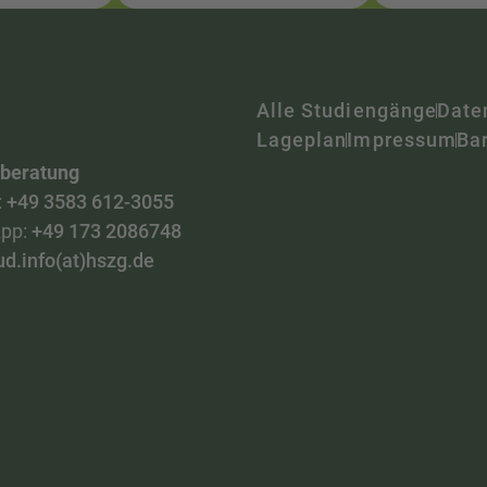
Alle Studiengänge
Date
Lageplan
Impressum
Bar
nberatung
:
+49 3583 612-3055
pp:
+49 173 2086748
ud.info(at)hszg.de