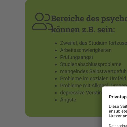
Bereiche des psych
können z.B. sein:
Zweifel, das Studium fortzus
Arbeitsschwierigkeiten
Prüfungsangst
Studienabschlussprobleme
mangelndes Selbstwertgefüh
Probleme im sozialen Umfeld
Probleme mit Alkohol, Drogen
depressive Verstimmungen
Ängste