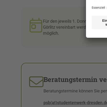
Für den jeweils 1. Donnerstag im
Görlitz vereinbart werden. Beratu
möglich.
Beratungstermin ve
Beratungstermine können Sie per 
psb(at)studentenwerk-dresden.d