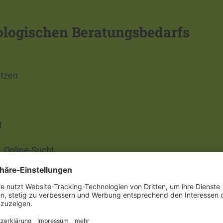
ologischen Beratungsbedarfs
etzen
l
, Online-Sucht