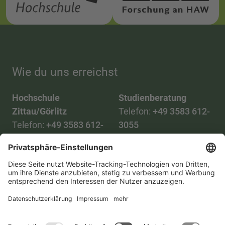
Wie du uns erreichst
Hochschule
Studienberatung
Zittau/Görlitz
Telefon:
+49 3583 612-
Telefon:
+49 3583 612-
3055
0
WhatsApp:
+49 173
Mail:
info(at)hszg.de
2086748
Mail:
stud.info(at)hszg.de
Alle Studiengänge
Datenschutz